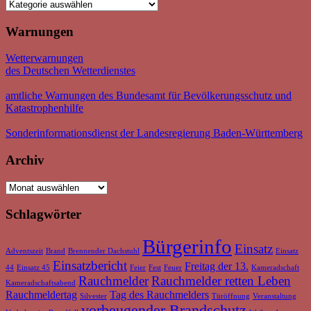
Kategorien
Warnungen
Wetterwarnungen
des Deutschen Wetterdienstes
amtliche Warnungen des Bundesamt für Bevölkerungsschutz und
Katastrophenhilfe
Sonderinformationsdienst der Landesregierung Baden-Württemberg
Archiv
Archiv
Schlagwörter
Bürgerinfo
Einsatz
Adventszeit
Brand
Brennender Dachstuhl
Einsatz
Einsatzbericht
Freitag der 13.
44
Einsatz 45
Feier
Fest
Feuer
Kameradschaft
Rauchmelder
Rauchmelder retten Leben
Kameradschaftsabend
Rauchmeldertag
Tag des Rauchmelders
Silvester
Türöffnung
Veranstaltung
vorbeugender Brandschutz