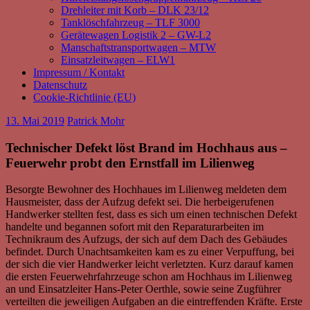
Drehleiter mit Korb – DLK 23/12
Tanklöschfahrzeug – TLF 3000
Gerätewagen Logistik 2 – GW-L2
Manschaftstransportwagen – MTW
Einsatzleitwagen – ELW1
Impressum / Kontakt
Datenschutz
Cookie-Richtlinie (EU)
13. Mai 2019
Patrick Mohr
Technischer Defekt löst Brand im Hochhaus aus –
Feuerwehr probt den Ernstfall im Lilienweg
Besorgte Bewohner des Hochhaues im Lilienweg meldeten dem
Hausmeister, dass der Aufzug defekt sei. Die herbeigerufenen
Handwerker stellten fest, dass es sich um einen technischen Defekt
handelte und begannen sofort mit den Reparaturarbeiten im
Technikraum des Aufzugs, der sich auf dem Dach des Gebäudes
befindet. Durch Unachtsamkeiten kam es zu einer Verpuffung, bei
der sich die vier Handwerker leicht verletzten. Kurz darauf kamen
die ersten Feuerwehrfahrzeuge schon am Hochhaus im Lilienweg
an und Einsatzleiter Hans-Peter Oerthle, sowie seine Zugführer
verteilten die jeweiligen Aufgaben an die eintreffenden Kräfte. Erste