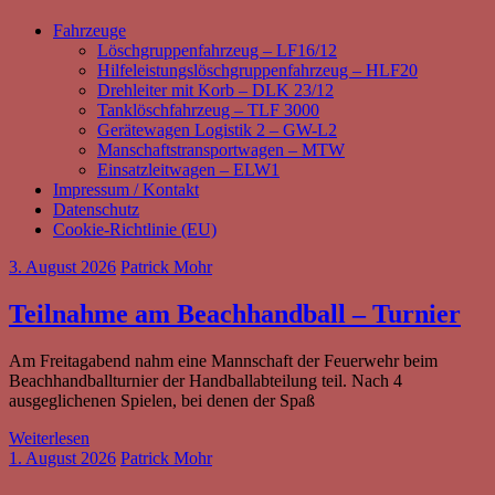
Fahrzeuge
Löschgruppenfahrzeug – LF16/12
Hilfeleistungslöschgruppenfahrzeug – HLF20
Drehleiter mit Korb – DLK 23/12
Tanklöschfahrzeug – TLF 3000
Gerätewagen Logistik 2 – GW-L2
Manschaftstransportwagen – MTW
Einsatzleitwagen – ELW1
Impressum / Kontakt
Datenschutz
Cookie-Richtlinie (EU)
3. August 2026
Patrick Mohr
Teilnahme am Beachhandball – Turnier
Am Freitagabend nahm eine Mannschaft der Feuerwehr beim
Beachhandballturnier der Handballabteilung teil. Nach 4
ausgeglichenen Spielen, bei denen der Spaß
Weiterlesen
1. August 2026
Patrick Mohr