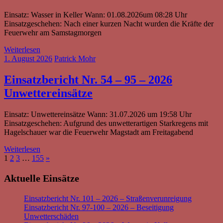
Einsatz: Wasser in Keller Wann: 01.08.2026um 08:28 Uhr
Einsatzgeschehen: Nach einer kurzen Nacht wurden die Kräfte der
Feuerwehr am Samstagmorgen
Weiterlesen
1. August 2026
Patrick Mohr
Einsatzbericht Nr. 54 – 95 – 2026
Unwettereinsätze
Einsatz: Unwettereinsätze Wann: 31.07.2026 um 19:58 Uhr
Einsatzgeschehen: Aufgrund des unwetterartigen Starkregens mit
Hagelschauer war die Feuerwehr Magstadt am Freitagabend
Weiterlesen
Seitennummerierung
Nächste
1
2
3
…
155
»
Beiträge
der
Aktuelle Einsätze
Beiträge
Einsatzbericht Nr. 101 – 2026 – Straßenverunreigung
Einsatzbericht Nr. 97-100 – 2026 – Beseitigung
Unwetterschäden