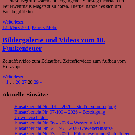
…. diese Begriffe waren am vergangenen Samstag mehrfach im
Feuerwehrhaus Magstadt zu hören. Hierbei handelt es sich um
Fachbegriffe im
Weiterlesen
12. März 2018
Patrick Mohr
Bildergalerie und Videos zum 10.
Funkenfeuer
Zeitraffervideo zum Zeltaufbau Zeitraffervideo zum Aufbau vom
Holzstapel
Weiterlesen
Seitennummerierung
Vorherige
Nächste
«
1
…
26
27
28
29
»
Beiträge
Beiträge
der
Aktuelle Einsätze
Beiträge
Einsatzbericht Nr. 101 – 2026 – Straßenverunreigung
Einsatzbericht Nr. 97-100 – 2026 – Beseitigung
Unwetterschäden
Einsatzbericht Nr. 96 – 2026 – Wasser in Keller
Einsatzbericht Nr. 54 – 95 – 2026 Unwettereinsätze
Einsatzbericht Nr. 53 – 2026 – Führungsgruppe Sindelfingen