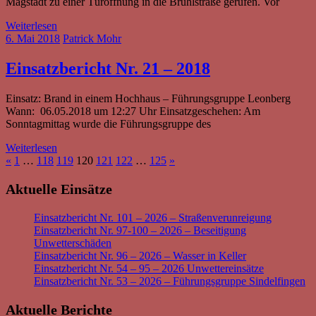
Magstadt zu einer Türöffnung in die Brühlstraße gerufen. Vor
Weiterlesen
6. Mai 2018
Patrick Mohr
Einsatzbericht Nr. 21 – 2018
Einsatz: Brand in einem Hochhaus – Führungsgruppe Leonberg
Wann: 06.05.2018 um 12:27 Uhr Einsatzgeschehen: Am
Sonntagmittag wurde die Führungsgruppe des
Weiterlesen
Seitennummerierung
Vorherige
Nächste
«
1
…
118
119
120
121
122
…
125
»
Beiträge
Beiträge
der
Aktuelle Einsätze
Beiträge
Einsatzbericht Nr. 101 – 2026 – Straßenverunreigung
Einsatzbericht Nr. 97-100 – 2026 – Beseitigung
Unwetterschäden
Einsatzbericht Nr. 96 – 2026 – Wasser in Keller
Einsatzbericht Nr. 54 – 95 – 2026 Unwettereinsätze
Einsatzbericht Nr. 53 – 2026 – Führungsgruppe Sindelfingen
Aktuelle Berichte